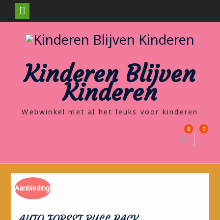
Skip
to
content
Kinderen Blijven
Kinderen
Webwinkel met al het leuks voor kinderen
0
0
Aanbieding!
AUTO FOREST PULL BACK