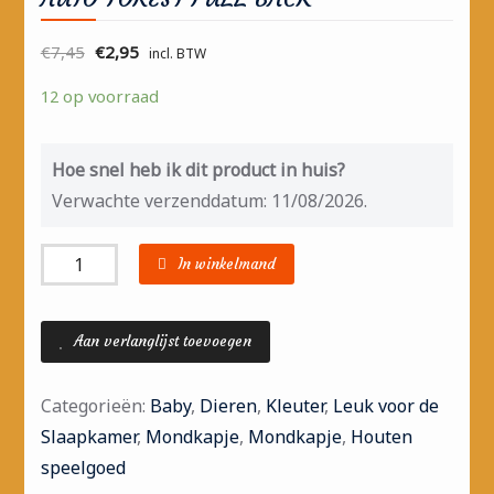
€
7,45
€
2,95
incl. BTW
12 op voorraad
Hoe snel heb ik dit product in huis?
Verwachte verzenddatum: 11/08/2026.
Aantal
In winkelmand
Aan verlanglijst toevoegen
Categorieën:
Baby
,
Dieren
,
Kleuter
,
Leuk voor de
Slaapkamer
,
Mondkapje
,
Mondkapje
,
Houten
speelgoed