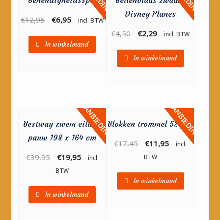
Disney Planes
€
12,95
€
6,95
incl. BTW
€
4,50
€
2,29
incl. BTW
In winkelmand
In winkelmand
AANBIEDING!
AANBIEDING!
Bestway zwem eiland
Blokken trommel 52 pcs
pauw 198 x 164 cm
€
17,45
€
11,95
incl.
€
39,95
€
19,95
BTW
incl.
BTW
In winkelmand
In winkelmand