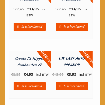
€
22,45
€
14,95
€
22,45
€
14,95
incl.
incl.
BTW
BTW
In winkelmand
In winkelmand
AANBIEDING!
AANBIEDING!
Create It! Hippie
DIE CAST AUTO
Armbanden XL
ELEANOR
€
8,85
€
4,95
€
13,95
€
3,95
incl. BTW
incl. BTW
In winkelmand
In winkelmand