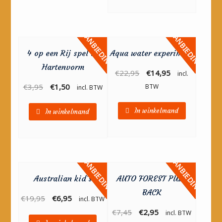
AANBIEDING!
AANBIEDING!
4 op een Rij spel in
Aqua water experiment
Hartenvorm
€
22,95
€
14,95
incl.
€
3,95
€
1,50
BTW
incl. BTW
In winkelmand
In winkelmand
AANBIEDING!
AANBIEDING!
Australian kid’s
AUTO FOREST PULL
BACK
€
19,95
€
6,95
incl. BTW
€
7,45
€
2,95
incl. BTW