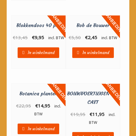
AANBIEDING!
AANBIEDING!
Blokkendoos 40 pcs
Bob de Bouwer
€
13,45
€
9,95
€
5,50
€
2,45
incl. BTW
incl. BTW
In winkelmand
In winkelmand
AANBIEDING!
AANBIEDING!
Botanica planten
BOUWVOERTUIGEN DIE
CAST
€
22,95
€
14,95
incl.
€
19,95
€
11,95
BTW
incl.
BTW
In winkelmand