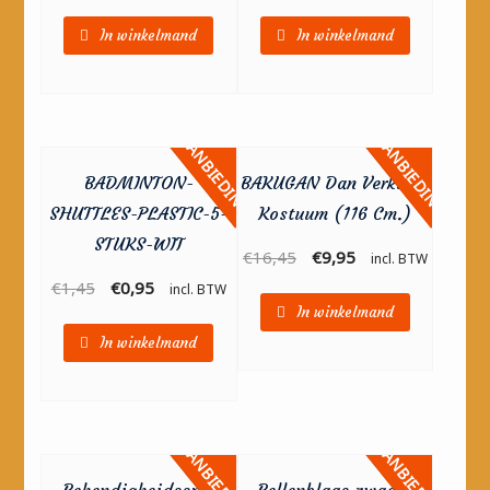
In winkelmand
In winkelmand
AANBIEDING!
AANBIEDING!
BADMINTON-
BAKUGAN Dan Verkleed
SHUTTLES-PLASTIC-5-
Kostuum (116 Cm.)
STUKS-WIT
€
16,45
€
9,95
incl. BTW
€
1,45
€
0,95
incl. BTW
In winkelmand
In winkelmand
AANBIEDING!
AANBIEDING!
Behendigheidsspel
Bellenblaas zwaard