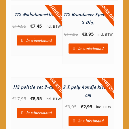
AANBIEDING!
AANBIEDING!
112 Ambulance+licht
112 Brandweer Speelset
3 Dlg.
€
14,95
€
7,45
incl. BTW
€
17,95
€
8,95
incl. BTW
In winkelmand
In winkelmand
AANBIEDING!
AANBIEDING!
112 politie set 3-delig
3 X poly hondje klein 11
cm
€
17,95
€
8,95
incl. BTW
€
9,95
€
2,95
incl. BTW
In winkelmand
In winkelmand