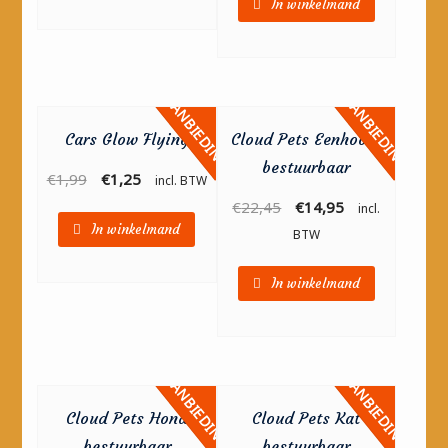
In winkelmand
AANBIEDING!
AANBIEDING!
Cars Glow Flying
Cloud Pets Eenhoorn
bestuurbaar
€
1,99
€
1,25
incl. BTW
€
22,45
€
14,95
incl.
In winkelmand
BTW
In winkelmand
AANBIEDING!
AANBIEDING!
Cloud Pets Hond
Cloud Pets Kat
bestuurbaar
bestuurbaar