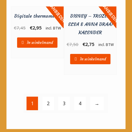
AANBIEDING!
AANBIEDING!
Digitale thermometer
DISNEY – FROZEN
ELSA & ANNA DRAAI
€
7,45
€
2,95
incl. BTW
KALENDER
In winkelmand
€
7,50
€
2,75
incl. BTW
In winkelmand
1
2
3
4
→