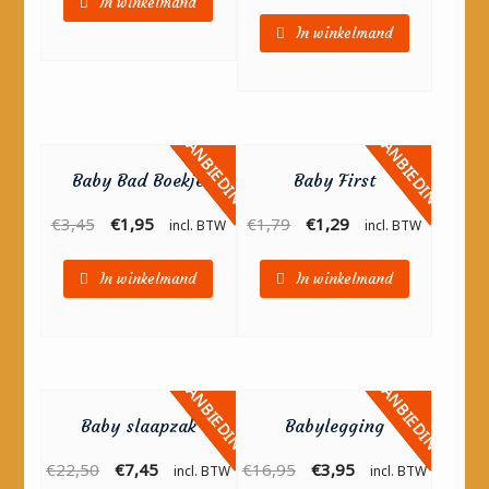
In winkelmand
In winkelmand
AANBIEDING!
AANBIEDING!
Baby Bad Boekje
Baby First
€
3,45
€
1,95
€
1,79
€
1,29
incl. BTW
incl. BTW
In winkelmand
In winkelmand
AANBIEDING!
AANBIEDING!
Baby slaapzak
Babylegging
€
22,50
€
7,45
€
16,95
€
3,95
incl. BTW
incl. BTW